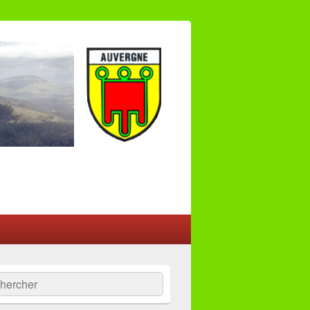
:
ercher