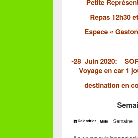
Petite Représenta
Repas 12h30 e
Espace « Gaston
-28 Juin 20
Voyage en car
1 j
destination
en co
Semai
Vue
Semaine
Calendrier
Mois
Il n’y a aucun évènement prév