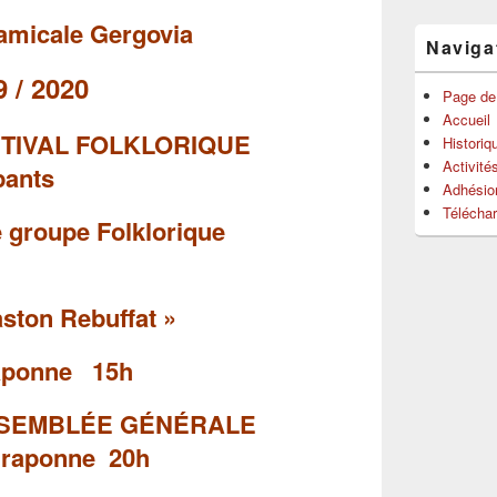
pour
’amicale Gergovia
la
Naviga
barre
latérale
 2020
Page de
Accueil
STIVAL FOLKLORIQUE
Historiq
Activité
pants
Adhésio
Télécha
r le groupe Folklorique
ston Rebuffat »
onne
15h
9: ASSEMBLÉE GÉNÉRALE
raponne 20h