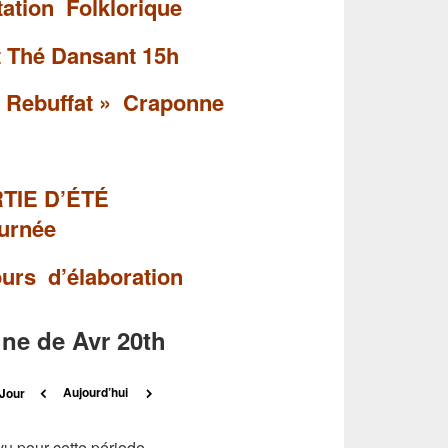
tion Folklorique
t Thé Dansant 15h
 Rebuffat » Craponne
20: SORTIE D’ÉTÉ
ournée
urs d’élaboration
ne de Avr 20th
Précédent
Suivant
Aujourd’hui
Jour
u pour cette période.