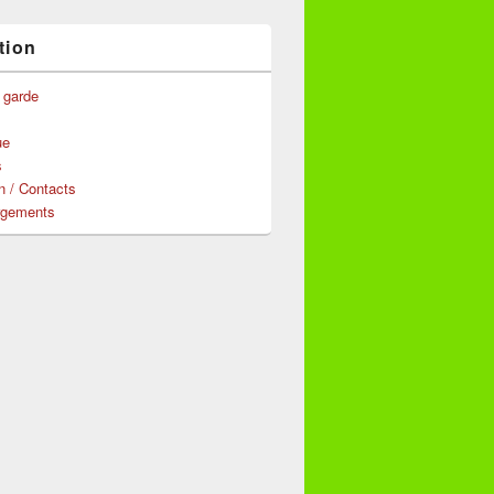
tion
 garde
ue
s
n / Contacts
rgements