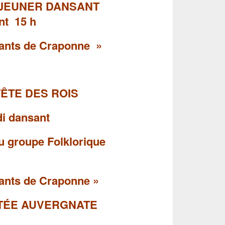
ÉJEUNER DANSANT
ant 15 h
ants de Craponne »
FÊTE DES ROIS
ansant
 du groupe Folklorique
fants
de Craponne »
OTÉE AUVERGNATE