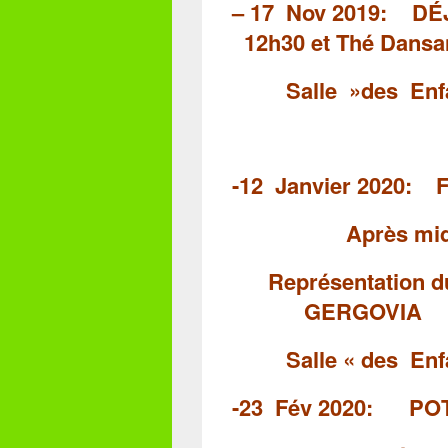
– 17 Nov 2019:
D
12h30
et Thé Dans
Salle »des
Enf
-12 Janvier 2020: 
Après midi d
Représentation
GERGOVIA
Salle
« des En
-23 Fév 2020: P