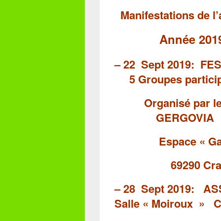
Manifestations de l
Année 2019 /
– 22 Sept 2019:
FE
5 Groupes partici
Organisé pa
GERGOVIA
Espace
« Ga
69290 Crap
– 28 Sept 201
S
alle « Moiroux »
C