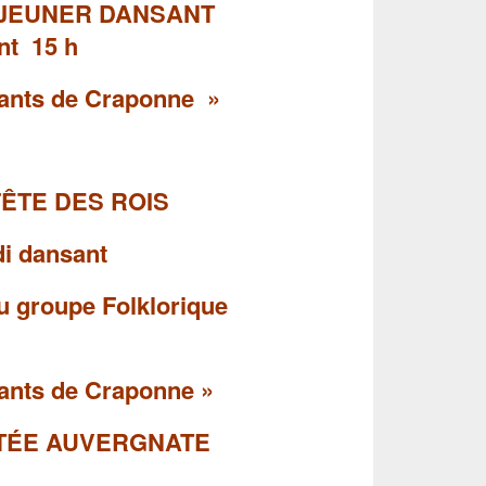
ÉJEUNER DANSANT
ant 15 h
ants de Craponne »
FÊTE DES ROIS
ansant
 du groupe Folklorique
fants
de Craponne »
OTÉE AUVERGNATE