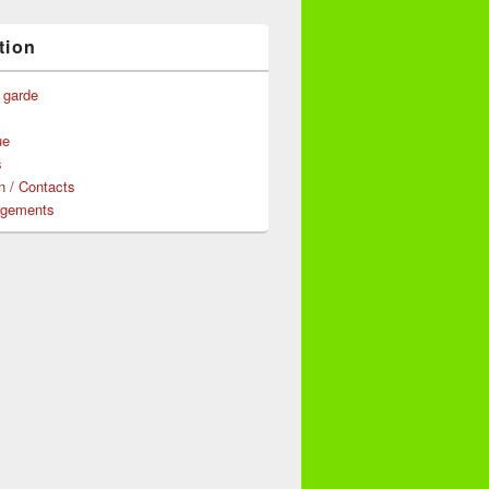
tion
 garde
ue
s
n / Contacts
rgements