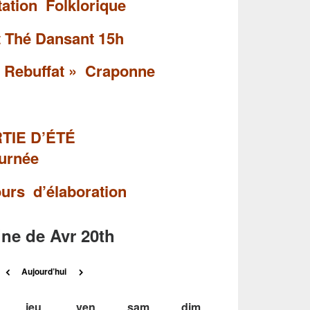
tion Folklorique
t Thé Dansant 15h
 Rebuffat » Craponne
20: SORTIE D’ÉTÉ
ournée
urs d’élaboration
ne de Avr 20th
Précédent
Suivant
Aujourd’hui
ercredi
jeudi
vendredi
samedi
dimanche
jeu
ven
sam
dim