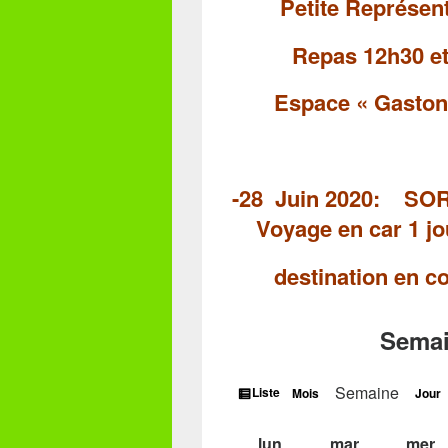
Petite Représenta
Repas 12h30 e
Espace « Gaston
-28 Juin 20
Voyage en car
1 j
destination
en co
Semai
Vue
Semaine
Liste
Mois
Jour
en
lundi
mardi
m
lun
mar
mer