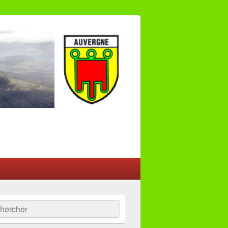
:
ercher