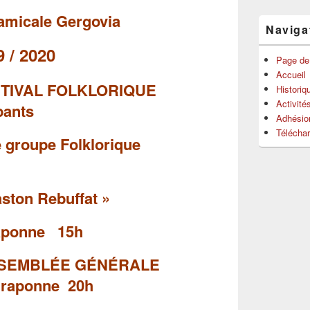
pour
’amicale Gergovia
la
Naviga
barre
latérale
 2020
Page de
Accueil
STIVAL FOLKLORIQUE
Historiq
Activité
pants
Adhésio
Télécha
r le groupe Folklorique
ston Rebuffat »
onne
15h
9: ASSEMBLÉE GÉNÉRALE
raponne 20h