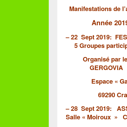
Manifestations de l
Année 2019 /
– 22 Sept 2019:
FE
5 Groupes partici
Organisé pa
GERGOVIA
Espace
« Ga
69290 Crap
– 28 Sept 201
S
alle « Moiroux »
C