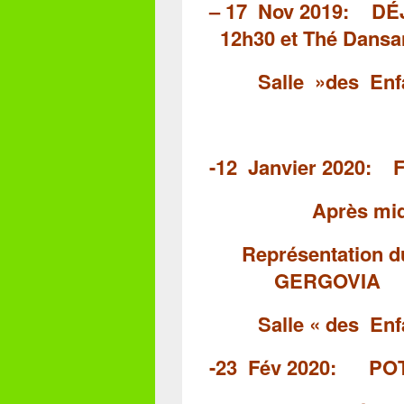
– 17 Nov 2019:
D
12h30
et Thé Dans
Salle »des
Enf
-12 Janvier 2020: 
Après midi d
Représentation
GERGOVIA
Salle
« des En
-23 Fév 2020: P