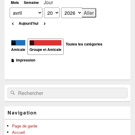
Jour
Mois
Semaine
Mois
Jour
Année
Précédent
Suivant
Aujourd’hui
Catégories
Toutes les catégories
Amicale
Groupe et Amicale
Vue
impression
Zone
Recherche :
Rechercher
principale
de
widget
pour
Navigation
la
barre
latérale
Page de garde
Accueil